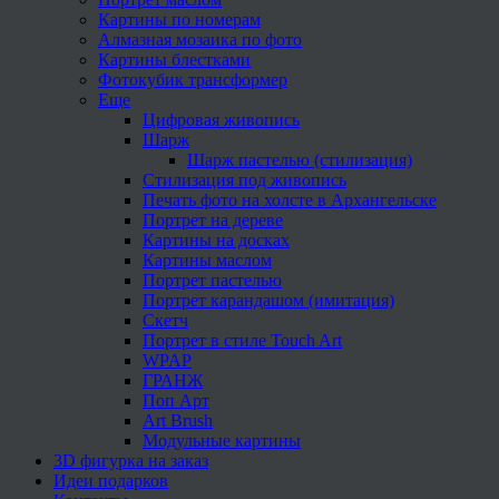
Картины по номерам
Алмазная мозаика по фото
Картины блестками
Фотокубик трансформер
Еще
Цифровая живопись
Шарж
Шарж пастелью (стилизация)
Стилизация под живопись
Печать фото на холсте в Архангельске
Портрет на дереве
Картины на досках
Картины маслом
Портрет пастелью
Портрет карандашом (имитация)
Скетч
Портрет в стиле Touch Art
WPAP
ГРАНЖ
Поп Арт
Art Brush
Модульные картины
3D фигурка на заказ
Идеи подарков