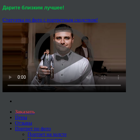
Дарите близким лучшее!
Статуэтка по фото с портретным сходством!
Заказать
Цены
Отзывы
Портрет по фото
Портрет на холсте
Портрет маслом