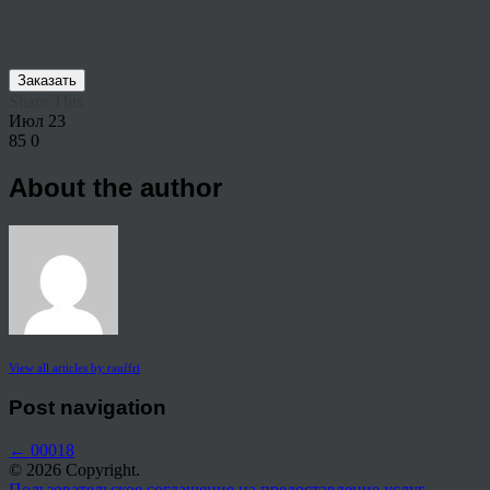
Заказать
Share This
Июл
23
85
0
About the author
View all articles by rauffri
Post navigation
←
00018
© 2026 Copyright.
Пользовательское соглашение на предоставление услуг