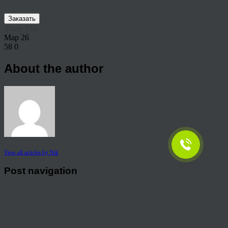
Заказать
Share This
Мар
26
58
0
About the author
View all articles by Nik
Post navigation
←
0999-1024×439
© 2026 Copyright.
Пользовательское соглашение на предоставление услуг
Политика конфиденциальности персональных данных
тел.: 8 800 222 02 86