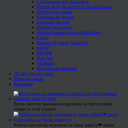
Стилизация под живопись
Печать фото на холсте в Архангельске
Портрет на дереве
Картины на досках
Картины маслом
Портрет пастелью
Портрет карандашом (имитация)
Скетч
Портрет в стиле Touch Art
WPAP
ГРАНЖ
Поп Арт
Art Brush
Модульные картины
3D фигурка на заказ
Идеи подарков
Контакты
Всем советую заказывать картины по фотографии
только в этой студии!
Ребята спасибо🙏 огромное за вашу работу❤ очень