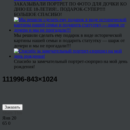
ЗАКАЗЫВАЛИ ПОРТРЕТ ПО ФОТО ДЛЯ ДОЧКИ КО
ДНЮ ЕЕ 18-ЛЕТИЯ!.. ПОДАРОК-СУПЕР!!!!
БОЛЬШОЕ СПАСИБО!
Мы решили сделать ему подарок в виде исторической
картины нашей семьи и подарить статуэтку — шарж от
дочери и мы не прогадали!!!
Спасибо за замечательный портрет-сюрприз на мой день
рождения!
111996-843×1024
Заказать
Share This
Янв
20
65
0