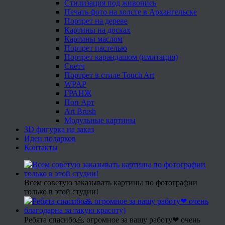
Стилизация под живопись
Печать фото на холсте в Архангельске
Портрет на дереве
Картины на досках
Картины маслом
Портрет пастелью
Портрет карандашом (имитация)
Скетч
Портрет в стиле Touch Art
WPAP
ГРАНЖ
Поп Арт
Art Brush
Модульные картины
3D фигурка на заказ
Идеи подарков
Контакты
Всем советую заказывать картины по фотографии
только в этой студии!
Ребята спасибо🙏 огромное за вашу работу❤ очень