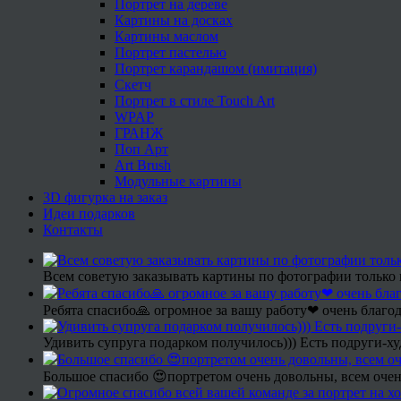
Портрет на дереве
Картины на досках
Картины маслом
Портрет пастелью
Портрет карандашом (имитация)
Скетч
Портрет в стиле Touch Art
WPAP
ГРАНЖ
Поп Арт
Art Brush
Модульные картины
3D фигурка на заказ
Идеи подарков
Контакты
Всем советую заказывать картины по фотографии только 
Ребята спасибо🙏 огромное за вашу работу❤ очень благод
Удивить супруга подарком получилось))) Есть подруги-х
Большое спасибо 😍портретом очень довольны, всем очен