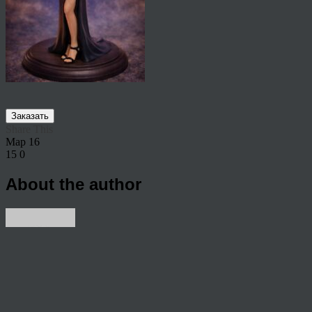
Заказать
Share This
Мар
16
15
0
About the author
View all articles by rauffri