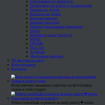
Стилизация под живопись
Печать фото на холсте в Архангельске
Портрет на дереве
Картины на досках
Картины маслом
Портрет пастелью
Портрет карандашом (имитация)
Скетч
Портрет в стиле Touch Art
WPAP
ГРАНЖ
Поп Арт
Art Brush
Модульные картины
3D фигурка на заказ
Идеи подарков
Контакты
Всем советую заказывать картины по фотографии
только в этой студии!
Ребята спасибо🙏 огромное за вашу работу❤ очень