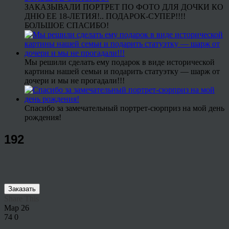
ЗАКАЗЫВАЛИ ПОРТРЕТ ПО ФОТО ДЛЯ ДОЧКИ КО
ДНЮ ЕЕ 18-ЛЕТИЯ!.. ПОДАРОК-СУПЕР!!!!
БОЛЬШОЕ СПАСИБО!
Мы решили сделать ему подарок в виде исторической
картины нашей семьи и подарить статуэтку — шарж от
дочери и мы не прогадали!!!
Спасибо за замечательный портрет-сюрприз на мой день
рождения!
192
Заказать
Share This
Мар
26
74
0