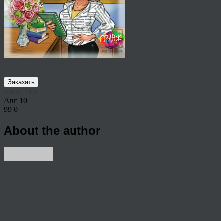
Заказать
Share This
Авг
10
99
0
About the author
View all articles by rauffri