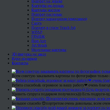
Портрет на дереве
Картины на досках
Картины маслом
Портрет пастелью
Портрет карандашом (имитация)
Скетч
Портрет в стиле Touch Art
WPAP
ГРАНЖ
Поп Арт
Art Brush
Модульные картины
3D фигурка на заказ
Идеи подарков
Контакты
Всем советую заказывать картины по фотографии только 
Ребята спасибо🙏 огромное за вашу работу❤ очень благод
Удивить супруга подарком получилось))) Есть подруги-х
Большое спасибо 😍портретом очень довольны, всем очен