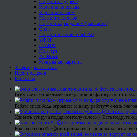
Портрет на дереве
Картины на досках
Картины маслом
Портрет пастелью
Портрет карандашом (имитация)
Скетч
Портрет в стиле Touch Art
WPAP
ГРАНЖ
Поп Арт
Art Brush
Модульные картины
3D фигурка на заказ
Идеи подарков
Контакты
Всем советую заказывать картины по фотографии только 
Ребята спасибо🙏 огромное за вашу работу❤ очень благод
Удивить супруга подарком получилось))) Есть подруги-х
Большое спасибо 😍портретом очень довольны, всем очен