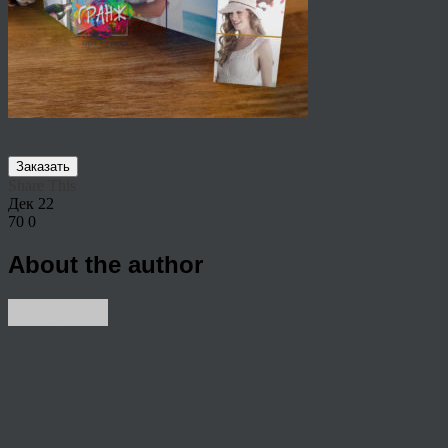
Заказать
Share This
Дек
22
70
0
About the author
View all articles by rauffri