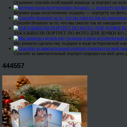
Огромное спасибо всей вашей команде за портрет на холс
Безумно рады полученному подарку — портрету по фото,
Спасибо большое за то, что мы смогли так не ожиданно
ЗАКАЗЫВАЛИ ПОРТРЕТ ПО ФОТО ДЛЯ ДОЧКИ КО ДН
Мы решили сделать ему подарок в виде исторической кар
Спасибо за замечательный портрет-сюрприз на мой день 
444557