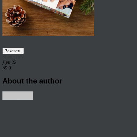
Заказать
Share This
Дек
22
59
0
About the author
View all articles by rauffri