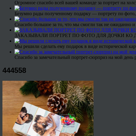
Огромное спасибо всей вашей команде за портрет на холс
Безумно рады полученному подарку — портрету по фото,
Спасибо большое за то, что мы смогли так не ожиданно
ЗАКАЗЫВАЛИ ПОРТРЕТ ПО ФОТО ДЛЯ ДОЧКИ КО ДН
Мы решили сделать ему подарок в виде исторической кар
Спасибо за замечательный портрет-сюрприз на мой день 
444558