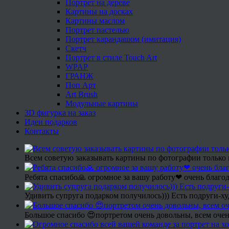
Портрет на дереве
Картины на досках
Картины маслом
Портрет пастелью
Портрет карандашом (имитация)
Скетч
Портрет в стиле Touch Art
WPAP
ГРАНЖ
Поп Арт
Art Brush
Модульные картины
3D фигурка на заказ
Идеи подарков
Контакты
Всем советую заказывать картины по фотографии только 
Ребята спасибо🙏 огромное за вашу работу❤ очень благод
Удивить супруга подарком получилось))) Есть подруги-х
Большое спасибо 😍портретом очень довольны, всем очен