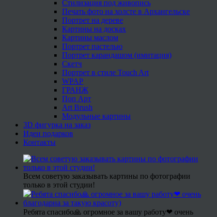
Стилизация под живопись
Печать фото на холсте в Архангельске
Портрет на дереве
Картины на досках
Картины маслом
Портрет пастелью
Портрет карандашом (имитация)
Скетч
Портрет в стиле Touch Art
WPAP
ГРАНЖ
Поп Арт
Art Brush
Модульные картины
3D фигурка на заказ
Идеи подарков
Контакты
Всем советую заказывать картины по фотографии
только в этой студии!
Ребята спасибо🙏 огромное за вашу работу❤ очень