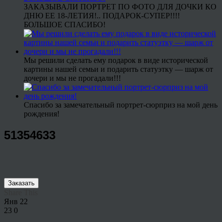
ЗАКАЗЫВАЛИ ПОРТРЕТ ПО ФОТО ДЛЯ ДОЧКИ КО
ДНЮ ЕЕ 18-ЛЕТИЯ!.. ПОДАРОК-СУПЕР!!!!
БОЛЬШОЕ СПАСИБО!
Мы решили сделать ему подарок в виде исторической
картины нашей семьи и подарить статуэтку — шарж от
дочери и мы не прогадали!!!
Спасибо за замечательный портрет-сюрприз на мой день
рождения!
51354633
Заказать
Share This
Янв
22
23
0