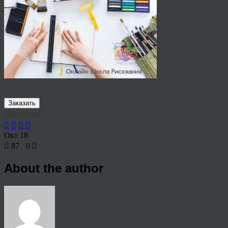
Заказать
Share This
Окт
18
87
0
About the author