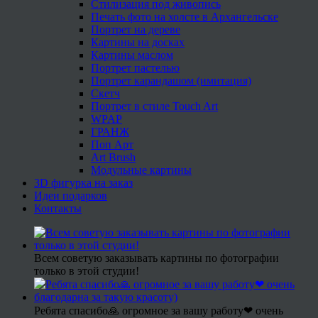
Стилизация под живопись
Печать фото на холсте в Архангельске
Портрет на дереве
Картины на досках
Картины маслом
Портрет пастелью
Портрет карандашом (имитация)
Скетч
Портрет в стиле Touch Art
WPAP
ГРАНЖ
Поп Арт
Art Brush
Модульные картины
3D фигурка на заказ
Идеи подарков
Контакты
Всем советую заказывать картины по фотографии
только в этой студии!
Ребята спасибо🙏 огромное за вашу работу❤ очень