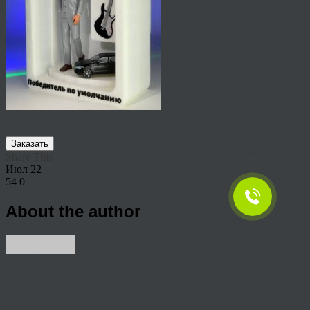
Заказать
Share This
Июл
22
54
0
About the author