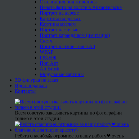
Стилизация под живопись
Печать фото на холсте в Архангельске
Портрет на дереве
Картины на досках
Картины маслом
Портрет пастелью
Портрет карандашом (имитация)
Скетч
Портрет в стиле Touch Art
WPAP
ГРАНЖ
Поп Арт
Art Brush
Модульные картины
3D фигурка на заказ
Идеи подарков
Контакты
Всем советую заказывать картины по фотографии
только в этой студии!
Ребята спасибо🙏 огромное за вашу работу❤ очень