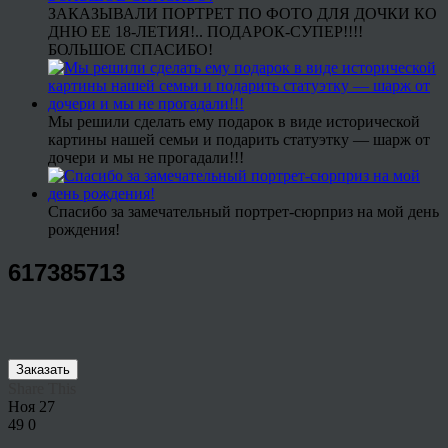
ЗАКАЗЫВАЛИ ПОРТРЕТ ПО ФОТО ДЛЯ ДОЧКИ КО
ДНЮ ЕЕ 18-ЛЕТИЯ!.. ПОДАРОК-СУПЕР!!!!
БОЛЬШОЕ СПАСИБО!
Мы решили сделать ему подарок в виде исторической
картины нашей семьи и подарить статуэтку — шарж от
дочери и мы не прогадали!!!
Спасибо за замечательный портрет-сюрприз на мой день
рождения!
617385713
Заказать
Share This
Ноя
27
49
0