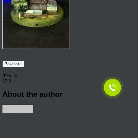
Заказать
Share This
Фев
20
17
0
About the author