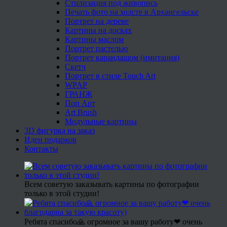
Стилизация под живопись
Печать фото на холсте в Архангельске
Портрет на дереве
Картины на досках
Картины маслом
Портрет пастелью
Портрет карандашом (имитация)
Скетч
Портрет в стиле Touch Art
WPAP
ГРАНЖ
Поп Арт
Art Brush
Модульные картины
3D фигурка на заказ
Идеи подарков
Контакты
Всем советую заказывать картины по фотографии
только в этой студии!
Ребята спасибо🙏 огромное за вашу работу❤ очень