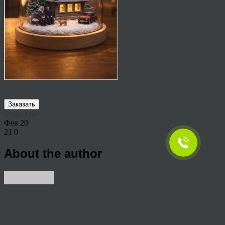
Заказать
Share This
Фев
20
21
0
About the author