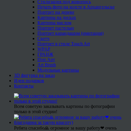
Стилизация под живопись
Печать фото на холсте в Архангельске
Портрет на дереве
Картины на досках
Картины маслом
Портрет пастелью
Портрет карандашом (имитация)
Скетч
Портрет в стиле Touch Art
WPAP
ГРАНЖ
Поп Арт
Art Brush
Модульные картины
3D фигурка на заказ
Идеи подарков
Контакты
Всем советую заказывать картины по фотографии
только в этой студии!
Ребята спасибо🙏 огромное за вашу работу❤ очень