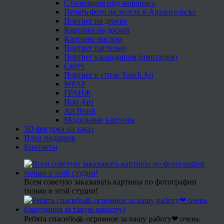
Стилизация под живопись
Печать фото на холсте в Архангельске
Портрет на дереве
Картины на досках
Картины маслом
Портрет пастелью
Портрет карандашом (имитация)
Скетч
Портрет в стиле Touch Art
WPAP
ГРАНЖ
Поп Арт
Art Brush
Модульные картины
3D фигурка на заказ
Идеи подарков
Контакты
Всем советую заказывать картины по фотографии
только в этой студии!
Ребята спасибо🙏 огромное за вашу работу❤ очень