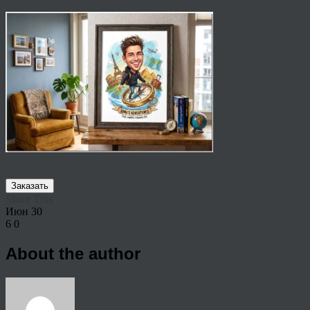
Заказать
Share This
Июн
30
6
0
About the author