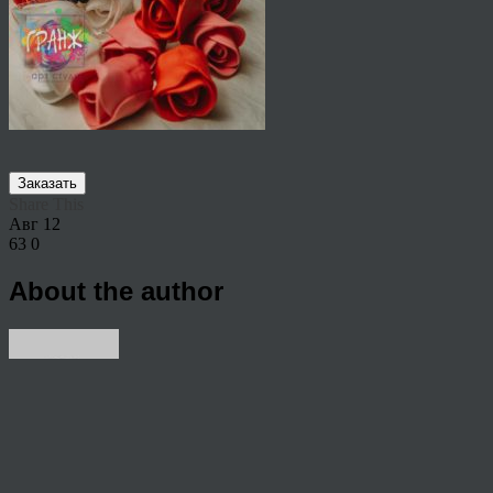
Заказать
Share This
Авг
12
63
0
About the author
View all articles by rauffri