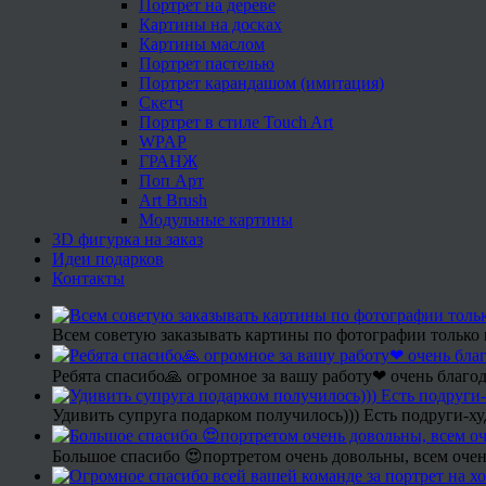
Портрет на дереве
Картины на досках
Картины маслом
Портрет пастелью
Портрет карандашом (имитация)
Скетч
Портрет в стиле Touch Art
WPAP
ГРАНЖ
Поп Арт
Art Brush
Модульные картины
3D фигурка на заказ
Идеи подарков
Контакты
Всем советую заказывать картины по фотографии только 
Ребята спасибо🙏 огромное за вашу работу❤ очень благод
Удивить супруга подарком получилось))) Есть подруги-х
Большое спасибо 😍портретом очень довольны, всем очен