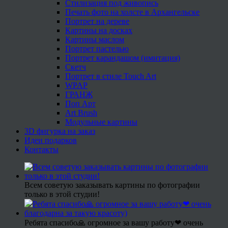
Стилизация под живопись
Печать фото на холсте в Архангельске
Портрет на дереве
Картины на досках
Картины маслом
Портрет пастелью
Портрет карандашом (имитация)
Скетч
Портрет в стиле Touch Art
WPAP
ГРАНЖ
Поп Арт
Art Brush
Модульные картины
3D фигурка на заказ
Идеи подарков
Контакты
Всем советую заказывать картины по фотографии
только в этой студии!
Ребята спасибо🙏 огромное за вашу работу❤ очень