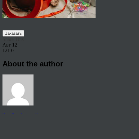
Заказать
Share This
Авг
12
121
0
About the author
View all articles by rauffri
Post navigation
←
65405