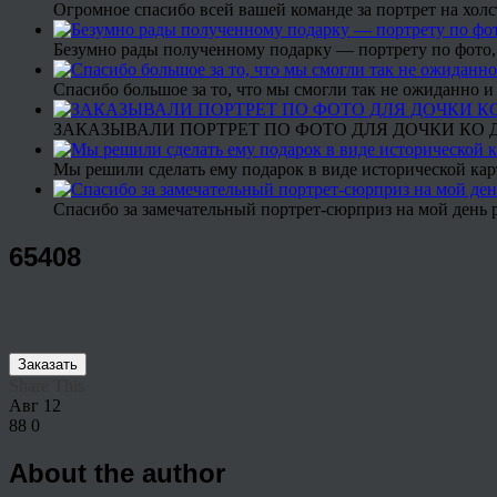
Огромное спасибо всей вашей команде за портрет на холс
Безумно рады полученному подарку — портрету по фото,
Спасибо большое за то, что мы смогли так не ожиданно
ЗАКАЗЫВАЛИ ПОРТРЕТ ПО ФОТО ДЛЯ ДОЧКИ КО ДН
Мы решили сделать ему подарок в виде исторической кар
Спасибо за замечательный портрет-сюрприз на мой день 
65408
Заказать
Share This
Авг
12
88
0
About the author