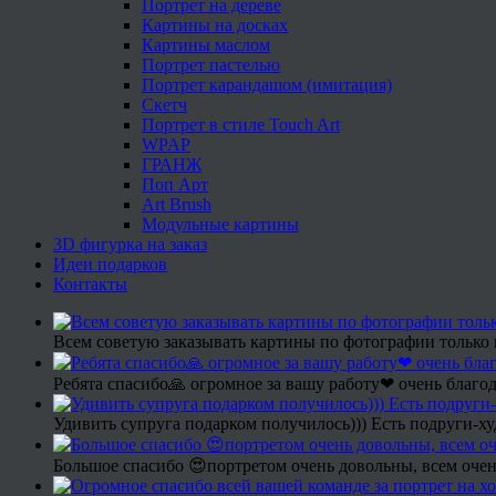
Портрет на дереве
Картины на досках
Картины маслом
Портрет пастелью
Портрет карандашом (имитация)
Скетч
Портрет в стиле Touch Art
WPAP
ГРАНЖ
Поп Арт
Art Brush
Модульные картины
3D фигурка на заказ
Идеи подарков
Контакты
Всем советую заказывать картины по фотографии только 
Ребята спасибо🙏 огромное за вашу работу❤ очень благод
Удивить супруга подарком получилось))) Есть подруги-х
Большое спасибо 😍портретом очень довольны, всем очен