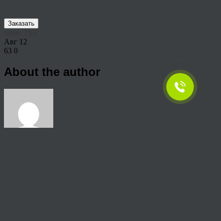
Заказать
Share This
Авг
12
63
0
About the author
View all articles by rauffri
Post navigation
←
65411
© 2026 Copyright.
Пользовательское соглашение на предоставление услуг