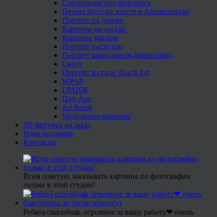
Стилизация под живопись
Печать фото на холсте в Архангельске
Портрет на дереве
Картины на досках
Картины маслом
Портрет пастелью
Портрет карандашом (имитация)
Скетч
Портрет в стиле Touch Art
WPAP
ГРАНЖ
Поп Арт
Art Brush
Модульные картины
3D фигурка на заказ
Идеи подарков
Контакты
Всем советую заказывать картины по фотографии
только в этой студии!
Ребята спасибо🙏 огромное за вашу работу❤ очень