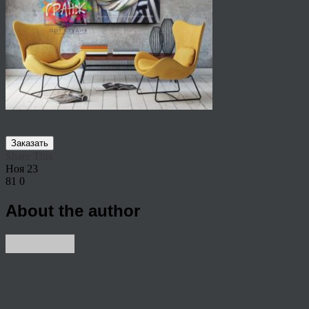
Заказать
Share This
Ноя
23
81
0
About the author