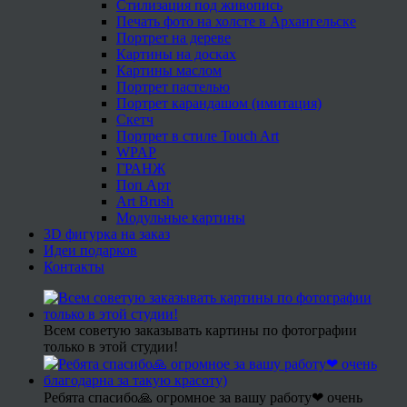
Стилизация под живопись
Печать фото на холсте в Архангельске
Портрет на дереве
Картины на досках
Картины маслом
Портрет пастелью
Портрет карандашом (имитация)
Скетч
Портрет в стиле Touch Art
WPAP
ГРАНЖ
Поп Арт
Art Brush
Модульные картины
3D фигурка на заказ
Идеи подарков
Контакты
Всем советую заказывать картины по фотографии
только в этой студии!
Ребята спасибо🙏 огромное за вашу работу❤ очень