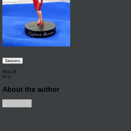
Заказать
Share This
Ноя
28
65
0
About the author