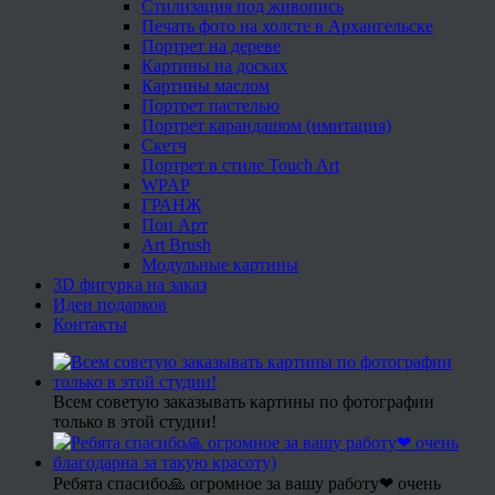
Стилизация под живопись
Печать фото на холсте в Архангельске
Портрет на дереве
Картины на досках
Картины маслом
Портрет пастелью
Портрет карандашом (имитация)
Скетч
Портрет в стиле Touch Art
WPAP
ГРАНЖ
Поп Арт
Art Brush
Модульные картины
3D фигурка на заказ
Идеи подарков
Контакты
Всем советую заказывать картины по фотографии
только в этой студии!
Ребята спасибо🙏 огромное за вашу работу❤ очень