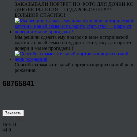
ЗАКАЗЫВАЛИ ПОРТРЕТ ПО ФОТО ДЛЯ ДОЧКИ КО
ДНЮ ЕЕ 18-ЛЕТИЯ!.. ПОДАРОК-СУПЕР!!!!
БОЛЬШОЕ СПАСИБО!
Мы решили сделать ему подарок в виде исторической
картины нашей семьи и подарить статуэтку — шарж от
дочери и мы не прогадали!!!
Спасибо за замечательный портрет-сюрприз на мой день
рождения!
68765841
Заказать
Share This
Ноя
11
44
0