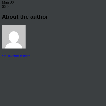
Май
30
66
0
About the author
View all articles by rauffri
Post navigation
←
789945
© 2026 Copyright.
Пользовательское соглашение на предоставление услуг
Политика конфиденциальности персональных данных
тел.: 8 800 222 02 86
mail:
holst40@mail.ru