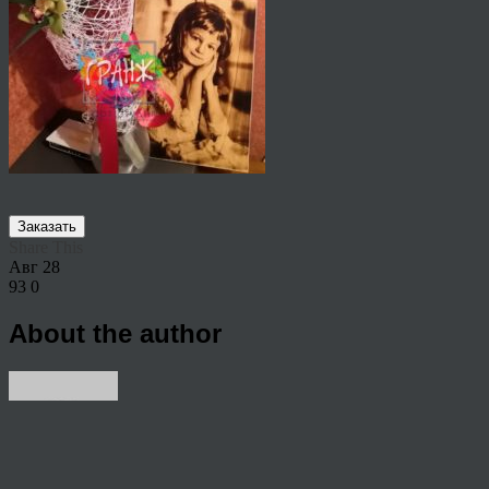
Заказать
Share This
Авг
28
93
0
About the author