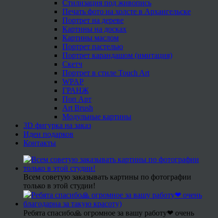
Стилизация под живопись
Печать фото на холсте в Архангельске
Портрет на дереве
Картины на досках
Картины маслом
Портрет пастелью
Портрет карандашом (имитация)
Скетч
Портрет в стиле Touch Art
WPAP
ГРАНЖ
Поп Арт
Art Brush
Модульные картины
3D фигурка на заказ
Идеи подарков
Контакты
Всем советую заказывать картины по фотографии
только в этой студии!
Ребята спасибо🙏 огромное за вашу работу❤ очень