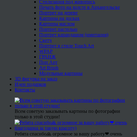
Стилизация под живопись
Печать фото на холсте в Архангельске
Портрет на дереве
Картины на досках
Картины маслом
Портрет пастелью
Портрет карандашом (имитация)
Скетч
Портрет в стиле Touch Art
WPAP
ГРАНЖ
Поп Арт
Art Brush
Модульные картины
3D фигурка на заказ
Идеи подарков
Контакты
Всем советую заказывать картины по фотографии
только в этой студии!
Ребята спасибо🙏 огромное за вашу работу❤ очень