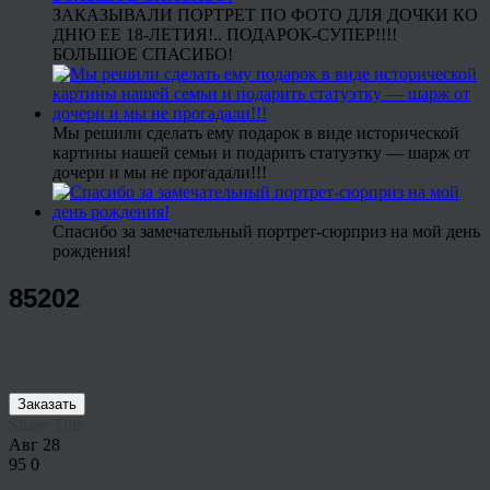
ЗАКАЗЫВАЛИ ПОРТРЕТ ПО ФОТО ДЛЯ ДОЧКИ КО
ДНЮ ЕЕ 18-ЛЕТИЯ!.. ПОДАРОК-СУПЕР!!!!
БОЛЬШОЕ СПАСИБО!
Мы решили сделать ему подарок в виде исторической
картины нашей семьи и подарить статуэтку — шарж от
дочери и мы не прогадали!!!
Спасибо за замечательный портрет-сюрприз на мой день
рождения!
85202
Заказать
Share This
Авг
28
95
0