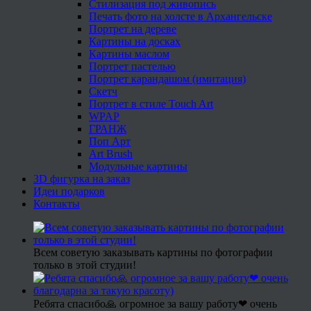
Стилизация под живопись
Печать фото на холсте в Архангельске
Портрет на дереве
Картины на досках
Картины маслом
Портрет пастелью
Портрет карандашом (имитация)
Скетч
Портрет в стиле Touch Art
WPAP
ГРАНЖ
Поп Арт
Art Brush
Модульные картины
3D фигурка на заказ
Идеи подарков
Контакты
Всем советую заказывать картины по фотографии
только в этой студии!
Ребята спасибо🙏 огромное за вашу работу❤ очень