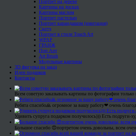
Портрет на дереве
Картины на досках
Картины маслом
Портрет пастелью
Портрет карандашом (имитация)
Скетч
Портрет в стиле Touch Art
WPAP
ГРАНЖ
Поп Арт
Art Brush
Модульные картины
3D фигурка на заказ
Идеи подарков
Контакты
Всем советую заказывать картины по фотографии только 
Ребята спасибо🙏 огромное за вашу работу❤ очень благод
Удивить супруга подарком получилось))) Есть подруги-х
Большое спасибо 😍портретом очень довольны, всем очен