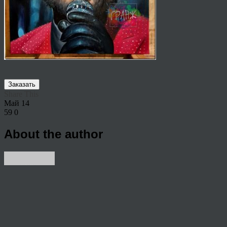
Заказать
Share This
Май
14
59
0
About the author
View all articles by rauffri