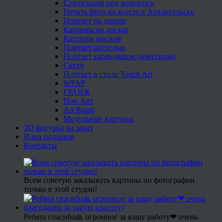
Стилизация под живопись
Печать фото на холсте в Архангельске
Портрет на дереве
Картины на досках
Картины маслом
Портрет пастелью
Портрет карандашом (имитация)
Скетч
Портрет в стиле Touch Art
WPAP
ГРАНЖ
Поп Арт
Art Brush
Модульные картины
3D фигурка на заказ
Идеи подарков
Контакты
Всем советую заказывать картины по фотографии
только в этой студии!
Ребята спасибо🙏 огромное за вашу работу❤ очень