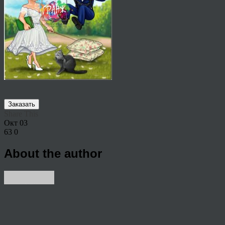
Заказать
Share This
Окт
03
63
0
About the author