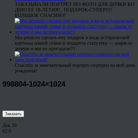
ЗАКАЗЫВАЛИ ПОРТРЕТ ПО ФОТО ДЛЯ ДОЧКИ КО
ДНЮ ЕЕ 18-ЛЕТИЯ!.. ПОДАРОК-СУПЕР!!!!
БОЛЬШОЕ СПАСИБО!
Мы решили сделать ему подарок в виде исторической
картины нашей семьи и подарить статуэтку — шарж от
дочери и мы не прогадали!!!
Спасибо за замечательный портрет-сюрприз на мой день
рождения!
998804-1024×1024
Заказать
Share This
Дек
26
62
0