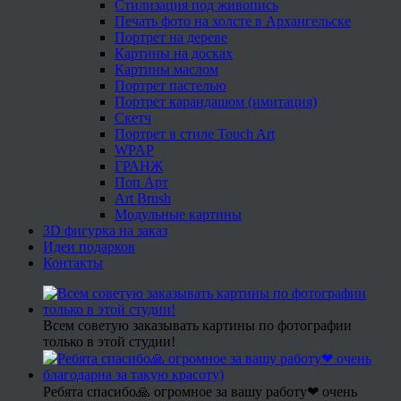
Стилизация под живопись
Печать фото на холсте в Архангельске
Портрет на дереве
Картины на досках
Картины маслом
Портрет пастелью
Портрет карандашом (имитация)
Скетч
Портрет в стиле Touch Art
WPAP
ГРАНЖ
Поп Арт
Art Brush
Модульные картины
3D фигурка на заказ
Идеи подарков
Контакты
Всем советую заказывать картины по фотографии
только в этой студии!
Ребята спасибо🙏 огромное за вашу работу❤ очень