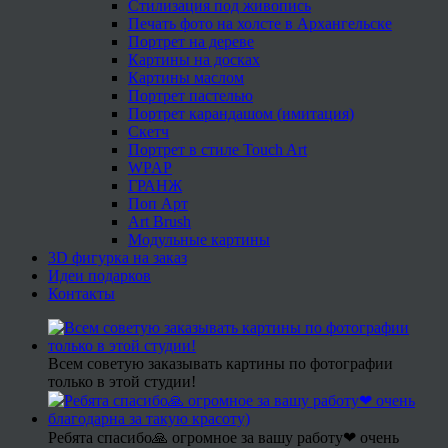
Стилизация под живопись
Печать фото на холсте в Архангельске
Портрет на дереве
Картины на досках
Картины маслом
Портрет пастелью
Портрет карандашом (имитация)
Скетч
Портрет в стиле Touch Art
WPAP
ГРАНЖ
Поп Арт
Art Brush
Модульные картины
3D фигурка на заказ
Идеи подарков
Контакты
Всем советую заказывать картины по фотографии
только в этой студии!
Ребята спасибо🙏 огромное за вашу работу❤ очень