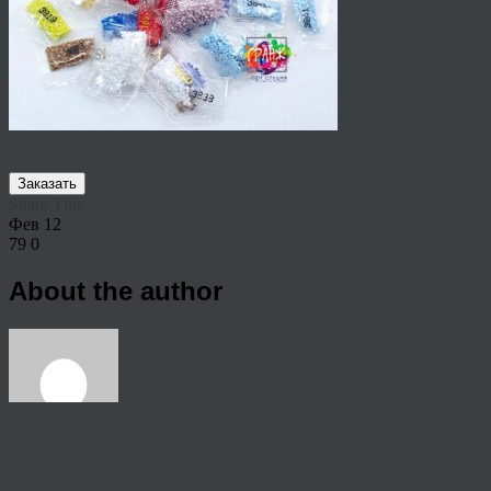
Заказать
Share This
Фев
12
79
0
About the author
View all articles by rauffri