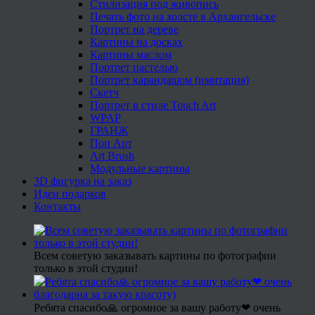
Стилизация под живопись
Печать фото на холсте в Архангельске
Портрет на дереве
Картины на досках
Картины маслом
Портрет пастелью
Портрет карандашом (имитация)
Скетч
Портрет в стиле Touch Art
WPAP
ГРАНЖ
Поп Арт
Art Brush
Модульные картины
3D фигурка на заказ
Идеи подарков
Контакты
Всем советую заказывать картины по фотографии
только в этой студии!
Ребята спасибо🙏 огромное за вашу работу❤ очень