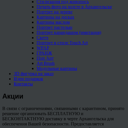
Стилизация под живопись
Печать фото на холсте в Архангельске
Портрет на дереве
Картины на досках
Картины маслом
Портрет пастелью
Портрет карандашом (имитация)
Скетч
Портрет в стиле Touch Art
WPAP
ГРАНЖ
Поп Арт
Art Brush
Модульные картины
3D фигурка на заказ
Идеи подарков
Контакты
Акции
В связи с ограничениями, связанными с карантином, принято
решение организовать БЕСПЛАТНУЮ и
БЕСКОНТАКТНУЮ доставку в черте Архангельска для
обеспечения Вашей безопасности. Предоставляется