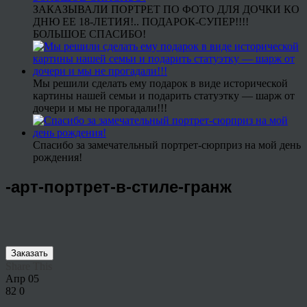
ЗАКАЗЫВАЛИ ПОРТРЕТ ПО ФОТО ДЛЯ ДОЧКИ КО
ДНЮ ЕЕ 18-ЛЕТИЯ!.. ПОДАРОК-СУПЕР!!!!
БОЛЬШОЕ СПАСИБО!
Мы решили сделать ему подарок в виде исторической
картины нашей семьи и подарить статуэтку — шарж от
дочери и мы не прогадали!!!
Спасибо за замечательный портрет-сюрприз на мой день
рождения!
-арт-портрет-в-стиле-гранж
Заказать
Share This
Апр
05
82
0