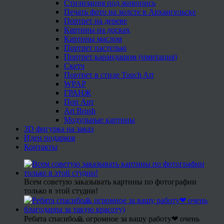
Стилизация под живопись
Печать фото на холсте в Архангельске
Портрет на дереве
Картины на досках
Картины маслом
Портрет пастелью
Портрет карандашом (имитация)
Скетч
Портрет в стиле Touch Art
WPAP
ГРАНЖ
Поп Арт
Art Brush
Модульные картины
3D фигурка на заказ
Идеи подарков
Контакты
Всем советую заказывать картины по фотографии
только в этой студии!
Ребята спасибо🙏 огромное за вашу работу❤ очень