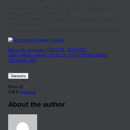
Большое спасибо 😍 портретом очень довольны, всем
очень очень понравилось 😍😍
Спасибо большое менеджеру все подсказала и помогла с
выбором картины 😘
Доставили в город Владимир очень очень быстро.😘❤
https://vk.com/topic-33910136_32541059?
offset=440&z=photo-33910136_457423979%2Fpost-
33910136_661
Заказать
Share This
Июн
02
438
0
Отзывы
About the author