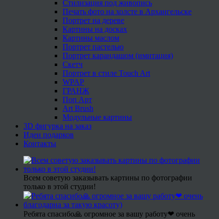
Стилизация под живопись
Печать фото на холсте в Архангельске
Портрет на дереве
Картины на досках
Картины маслом
Портрет пастелью
Портрет карандашом (имитация)
Скетч
Портрет в стиле Touch Art
WPAP
ГРАНЖ
Поп Арт
Art Brush
Модульные картины
3D фигурка на заказ
Идеи подарков
Контакты
Всем советую заказывать картины по фотографии
только в этой студии!
Ребята спасибо🙏 огромное за вашу работу❤ очень