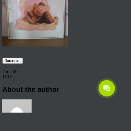
Заказать
Share This
Июл
06
119
0
About the author