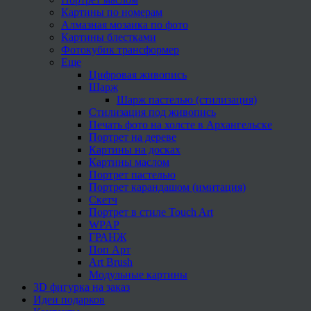
Картины по номерам
Алмазная мозаика по фото
Картины блестками
Фотокубик трансформер
Еще
Цифровая живопись
Шарж
Шарж пастелью (стилизация)
Стилизация под живопись
Печать фото на холсте в Архангельске
Портрет на дереве
Картины на досках
Картины маслом
Портрет пастелью
Портрет карандашом (имитация)
Скетч
Портрет в стиле Touch Art
WPAP
ГРАНЖ
Поп Арт
Art Brush
Модульные картины
3D фигурка на заказ
Идеи подарков