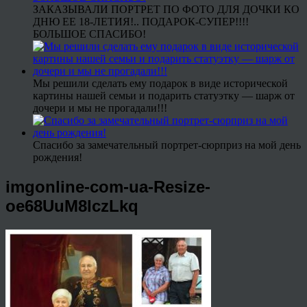
ЗАКАЗЫВАЛИ ПОРТРЕТ ПО ФОТО ДЛЯ ДОЧКИ КО
ДНЮ ЕЕ 18-ЛЕТИЯ!.. ПОДАРОК-СУПЕР!!!!
БОЛЬШОЕ СПАСИБО!
Мы решили сделать ему подарок в виде исторической
картины нашей семьи и подарить статуэтку — шарж от
дочери и мы не прогадали!!!
Спасибо за замечательный портрет-сюрприз на мой день
рождения!
imgonline-com-ua-Resize-
oe68UuM8lczLkq