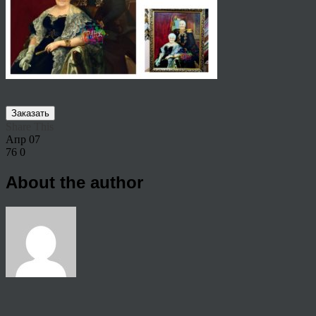
Заказать
Share This
Апр
07
76
0
About the author
View all articles by anton