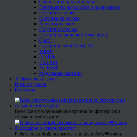
Стилизация под живопись
Печать фото на холсте в Архангельске
Портрет на дереве
Картины на досках
Картины маслом
Портрет пастелью
Портрет карандашом (имитация)
Скетч
Портрет в стиле Touch Art
WPAP
ГРАНЖ
Поп Арт
Art Brush
Модульные картины
3D фигурка на заказ
Идеи подарков
Контакты
Всем советую заказывать картины по фотографии
только в этой студии!
Ребята спасибо🙏 огромное за вашу работу❤ очень