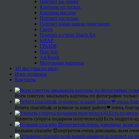
Портрет на дереве
Картины на досках
Картины маслом
Портрет пастелью
Портрет карандашом (имитация)
Скетч
Портрет в стиле Touch Art
WPAP
ГРАНЖ
Поп Арт
Art Brush
Модульные картины
3D фигурка на заказ
Идеи подарков
Контакты
Всем советую заказывать картины по фотографии только 
Ребята спасибо🙏 огромное за вашу работу❤ очень благод
Удивить супруга подарком получилось))) Есть подруги-х
Большое спасибо 😍портретом очень довольны, всем очен