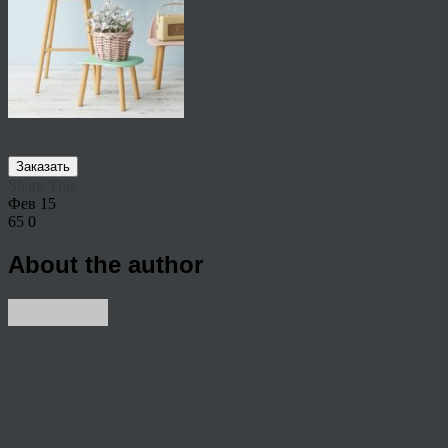
Заказать
Share This
Фев
15
65
0
About the author
View all articles by anton