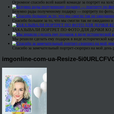
Огромное спасибо всей вашей команде за портрет на холс
Безумно рады полученному подарку — портрету по фото,
Спасибо большое за то, что мы смогли так не ожиданно
ЗАКАЗЫВАЛИ ПОРТРЕТ ПО ФОТО ДЛЯ ДОЧКИ КО ДН
Мы решили сделать ему подарок в виде исторической кар
Спасибо за замечательный портрет-сюрприз на мой день 
imgonline-com-ua-Resize-5i0URLCF