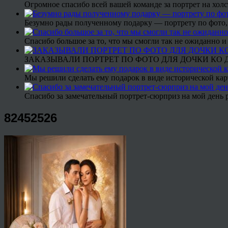
Огромное спасибо всей вашей команде за портрет на холс
Безумно рады полученному подарку — портрету по фото,
Спасибо большое за то, что мы смогли так не ожиданно
ЗАКАЗЫВАЛИ ПОРТРЕТ ПО ФОТО ДЛЯ ДОЧКИ КО ДН
Мы решили сделать ему подарок в виде исторической кар
Спасибо за замечательный портрет-сюрприз на мой день 
82452526