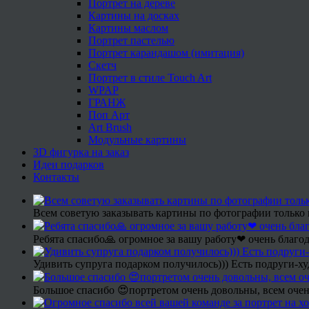
Портрет на дереве
Картины на досках
Картины маслом
Портрет пастелью
Портрет карандашом (имитация)
Скетч
Портрет в стиле Touch Art
WPAP
ГРАНЖ
Поп Арт
Art Brush
Модульные картины
3D фигурка на заказ
Идеи подарков
Контакты
Всем советую заказывать картины по фотографии только 
Ребята спасибо🙏 огромное за вашу работу❤ очень благод
Удивить супруга подарком получилось))) Есть подруги-х
Большое спасибо 😍портретом очень довольны, всем очен