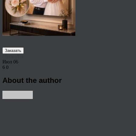
Заказать
Share This
Июл
06
6
0
About the author
View all articles by rauffri