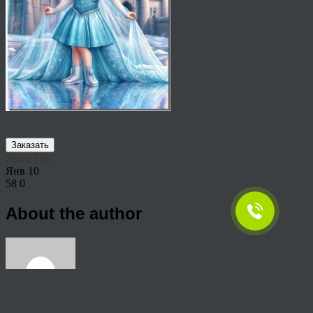
Заказать
Share This
Янв
10
58
0
About the author