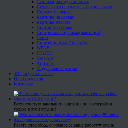
Стилизация под живопись
Печать фото на холсте в Архангельске
Портрет на дереве
Картины на досках
Картины маслом
Портрет пастелью
Портрет карандашом (имитация)
Скетч
Портрет в стиле Touch Art
WPAP
ГРАНЖ
Поп Арт
Art Brush
Модульные картины
3D фигурка на заказ
Идеи подарков
Контакты
Всем советую заказывать картины по фотографии
только в этой студии!
Ребята спасибо🙏 огромное за вашу работу❤ очень