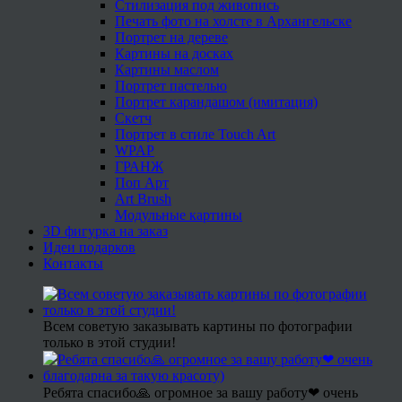
Стилизация под живопись
Печать фото на холсте в Архангельске
Портрет на дереве
Картины на досках
Картины маслом
Портрет пастелью
Портрет карандашом (имитация)
Скетч
Портрет в стиле Touch Art
WPAP
ГРАНЖ
Поп Арт
Art Brush
Модульные картины
3D фигурка на заказ
Идеи подарков
Контакты
Всем советую заказывать картины по фотографии
только в этой студии!
Ребята спасибо🙏 огромное за вашу работу❤ очень