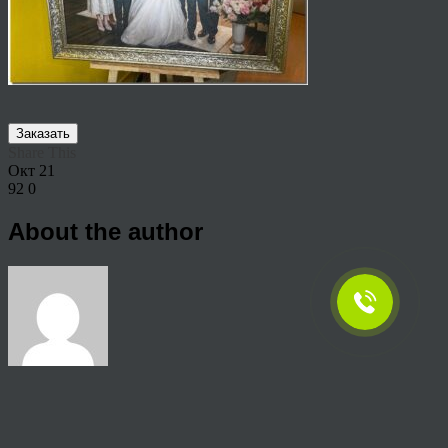
Заказать
Share This
Окт
21
92
0
About the author
View all articles by anton
Post navigation