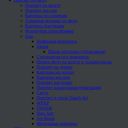
Портрет по фото
Портрет на холсте
Портрет маслом
Картины по номерам
Алмазная мозаика по фото
Картины блестками
Фотокубик трансформер
Еще
Цифровая живопись
Шарж
Шарж пастелью (стилизация)
Стилизация под живопись
Печать фото на холсте в Архангельске
Портрет на дереве
Картины на досках
Картины маслом
Портрет пастелью
Портрет карандашом (имитация)
Скетч
Портрет в стиле Touch Art
WPAP
ГРАНЖ
Поп Арт
Art Brush
Модульные картины