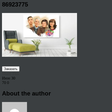
86923775
Заказать
Share This
Июн
30
70
0
About the author