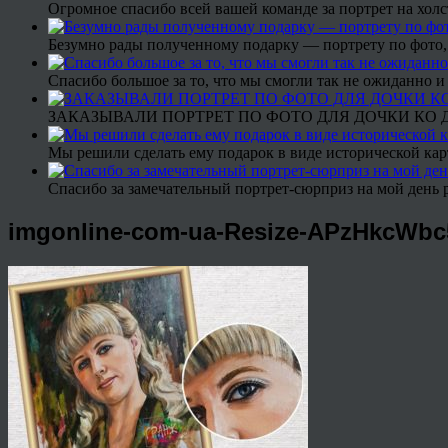
Огромное спасибо всей вашей команде за портрет на холс
Безумно рады полученному подарку — портрету по фото,
Спасибо большое за то, что мы смогли так не ожиданно
ЗАКАЗЫВАЛИ ПОРТРЕТ ПО ФОТО ДЛЯ ДОЧКИ КО ДН
Мы решили сделать ему подарок в виде исторической кар
Спасибо за замечательный портрет-сюрприз на мой день 
imgonline-com-ua-Resize-APzHkcWb