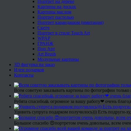
Портрет на дереве
Картины на досках
Картины маслом
Портрет пастелью
Портрет карандашом (имитация)
Скетч
Портрет в стиле Touch Art
WPAP
ГРАНЖ
Поп Арт
Art Brush
Модульные картины
3D фигурка на заказ
Идеи подарков
Контакты
Всем советую заказывать картины по фотографии только 
Ребята спасибо🙏 огромное за вашу работу❤ очень благод
Удивить супруга подарком получилось))) Есть подруги-х
Большое спасибо 😍портретом очень довольны, всем очен