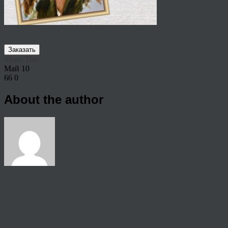
Заказать
Share This
Май
10
66
0
About the author
View all articles by anton
Post navigation
←
Картина маслом на холсте по фото