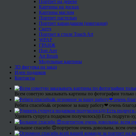
Портрет на дереве
Картины на досках
Картины маслом
Портрет пастелью
Портрет карандашом (имитация)
Скетч
Портрет в стиле Touch Art
WPAP
ГРАНЖ
Поп Арт
Art Brush
Модульные картины
3D фигурка на заказ
Идеи подарков
Контакты
Всем советую заказывать картины по фотографии только 
Ребята спасибо🙏 огромное за вашу работу❤ очень благод
Удивить супруга подарком получилось))) Есть подруги-х
Большое спасибо 😍портретом очень довольны, всем очен