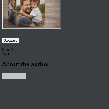
Заказать
Share This
Янв
21
26
0
About the author
View all articles by anton