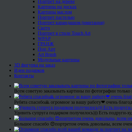
Портрет на дереве
Картины на досках
Картины маслом
Портрет пастелью
Портрет карандашом (имитация)
Скетч
Портрет в стиле Touch Art
WPAP
ГРАНЖ
Поп Арт
Art Brush
Модульные картины
3D фигурка на заказ
Идеи подарков
Контакты
Всем советую заказывать картины по фотографии только 
Ребята спасибо🙏 огромное за вашу работу❤ очень благод
Удивить супруга подарком получилось))) Есть подруги-х
Большое спасибо 😍портретом очень довольны, всем очен