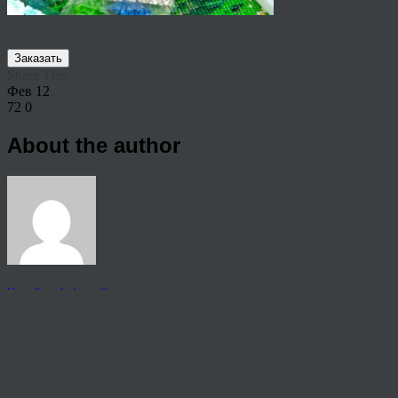
Заказать
Share This
Фев
12
72
0
About the author
View all articles by rauffri
Post navigation
←
-можно-заказать-алмазную-мазаику
© 2026 Copyright.
Пользовательское соглашение на предоставление услуг