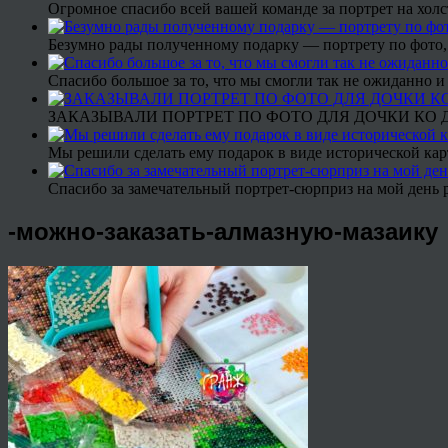
Огромное спасибо всей вашей команде за портрет на холс
Безумно рады полученному подарку — портрету по фото,
Спасибо большое за то, что мы смогли так не ожиданно
ЗАКАЗЫВАЛИ ПОРТРЕТ ПО ФОТО ДЛЯ ДОЧКИ КО ДН
Мы решили сделать ему подарок в виде исторической кар
Спасибо за замечательный портрет-сюрприз на мой день 
-можно-заказать-алмазную-мазаику