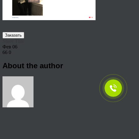
Заказать
Share This
Фев
06
66
0
About the author
View all articles by rauffri
Post navigation