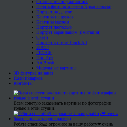
Стилизация под живопись
Печать фото на холсте в Архангельске
Портрет на дереве
Картины на досках
Картины маслом
Портрет пастелью
Портрет карандашом (имитация)
Скетч
Портрет в стиле Touch Art
WPAP
ГРАНЖ
Поп Арт
Art Brush
Модульные картины
3D фигурка на заказ
Идеи подарков
Контакты
Всем советую заказывать картины по фотографии
только в этой студии!
Ребята спасибо🙏 огромное за вашу работу❤ очень