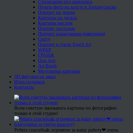
Стилизация под живопись
Печать фото на холсте в Архангельске
Портрет на дереве
Картины на досках
Картины маслом
Портрет пастелью
Портрет карандашом (имитация)
Скетч
Портрет в стиле Touch Art
WPAP
ГРАНЖ
Поп Арт
Art Brush
Модульные картины
3D фигурка на заказ
Идеи подарков
Контакты
Всем советую заказывать картины по фотографии
только в этой студии!
Ребята спасибо🙏 огромное за вашу работу❤ очень