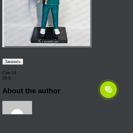
Заказать
Share This
Сен
14
50
0
About the author