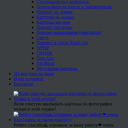
Стилизация под живопись
Печать фото на холсте в Архангельске
Портрет на дереве
Картины на досках
Картины маслом
Портрет пастелью
Портрет карандашом (имитация)
Скетч
Портрет в стиле Touch Art
WPAP
ГРАНЖ
Поп Арт
Art Brush
Модульные картины
3D фигурка на заказ
Идеи подарков
Контакты
Всем советую заказывать картины по фотографии
только в этой студии!
Ребята спасибо🙏 огромное за вашу работу❤ очень