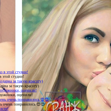
в этой студии!
арна за такую красоту)
удожники, оценили!
ь очень понравилось 😍😍