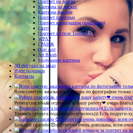
Портрет на дереве
Картины на досках
Картины маслом
Портрет пастелью
Портрет карандашом (имитация)
Скетч
Портрет в стиле Touch Art
WPAP
ГРАНЖ
Поп Арт
Art Brush
Модульные картины
3D фигурка на заказ
Идеи подарков
Контакты
Всем советую заказывать картины по фотографии только 
Ребята спасибо🙏 огромное за вашу работу❤ очень благод
Удивить супруга подарком получилось))) Есть подруги-х
Большое спасибо 😍портретом очень довольны, всем очен