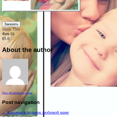
Заказать
Share This
Фев
01
85
0
About the author
View all articles by anton
Post navigation
←
Картина в подарок любимой маме