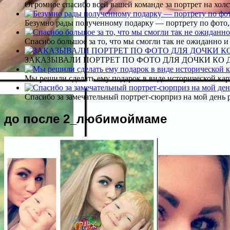
Огромное спасибо всей вашей команде за портрет на холс
Безумно рады полученному подарку — портрету по фото,
Спасибо большое за то, что мы смогли так не ожиданно
ЗАКАЗЫВАЛИ ПОРТРЕТ ПО ФОТО ДЛЯ ДОЧКИ КО ДН
Мы решили сделать ему подарок в виде исторической кар
Спасибо за замечательный портрет-сюрприз на мой день 
до после 2_любимоймаме