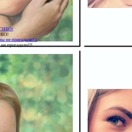
ИБО!
не прогадали!!!