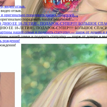
те!
 видео отзыв.
 и оригинально порадовать наших родителей…
Ю ЕЕ 18-ЛЕТИЯ!.. ПОДАРОК-СУПЕР!!!! БОЛЬШОЕ СПАС
тины нашей семьи и подарить статуэтку — шарж от дочери и мы 
рождения!