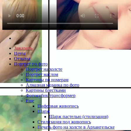
Заказать
Цены
Отзывы
Портрет по фото
Портрет на холсте
Портрет маслом
Картины по номерам
Алмазная мозаика по фото
Картины блестками
Фотокубик трансформер
Еще
Цифровая живопись
Шарж
Шарж пастелью (стилизация)
Стилизация под живопись
Печать фото на холсте в Архангельске