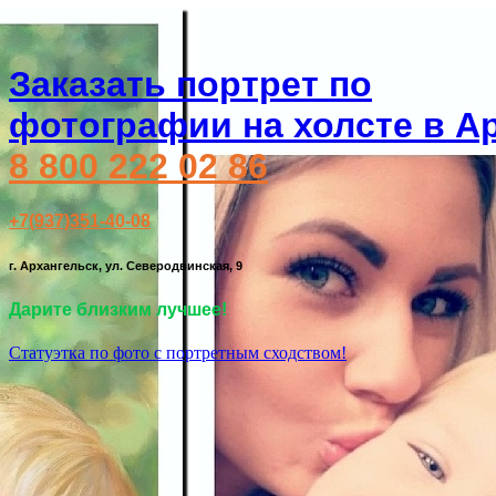
Заказать портрет по
фотографии на холсте в А
8 800 222 02 86
+7(937)351-40-08
г. Архангельск, ул. Северодвинская, 9
Дарите близким лучшее!
Статуэтка по фото с портретным сходством!