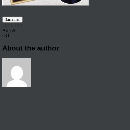
Заказать
Share This
Апр
28
63
0
About the author
View all articles by anton
Post navigation
←
Портрет маслом на заказ по фото
© 2026 Copyright.
Пользовательское соглашение на предоставление услуг