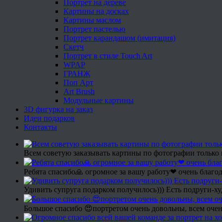
Портрет на дереве
Картины на досках
Картины маслом
Портрет пастелью
Портрет карандашом (имитация)
Скетч
Портрет в стиле Touch Art
WPAP
ГРАНЖ
Поп Арт
Art Brush
Модульные картины
3D фигурка на заказ
Идеи подарков
Контакты
Всем советую заказывать картины по фотографии только 
Ребята спасибо🙏 огромное за вашу работу❤ очень благод
Удивить супруга подарком получилось))) Есть подруги-х
Большое спасибо 😍портретом очень довольны, всем очен